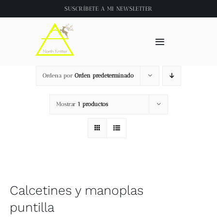
Saltar
SUSCRÍBETE A
MI NEWSLETTER
al
contenido
Toggle
Navigation
Inicio
Ordena por
Orden predeterminado
About
Mostrar
1 productos
Tienda
Clase online
Calcetines y manoplas
Videos
puntilla