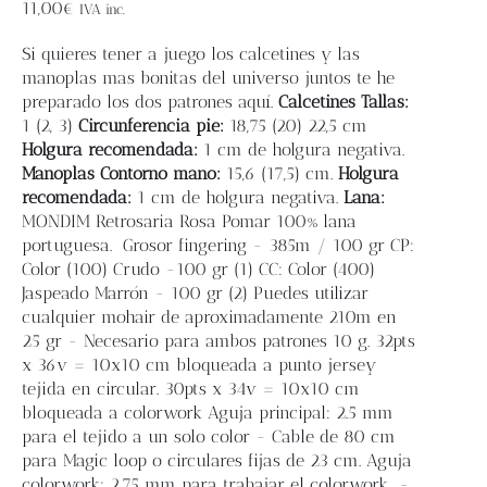
Blog
11,00
€
IVA inc.
Si quieres tener a juego los calcetines y las
Contacto
manoplas mas bonitas del universo juntos te he
preparado los dos patrones aquí.
Calcetines
Tallas:
1 (2, 3)
Circunferencia pie:
18,75 (20
) 22,5 cm
Newsletter
Holgura recomendada:
1 cm de holgura negativa.
Manoplas
Contorno mano:
15,6 (17,5) cm.
Holgura
recomendada:
1 cm de holgura negativa.
Lana:
Carrito
MONDIM Retrosaria Rosa Pomar 100% lana
portuguesa.
Grosor fingering - 385m / 100 gr CP:
Color (100) Crudo -100 gr (1) CC: Color (400)
Mi cuenta
Jaspeado Marrón - 100 gr (2) Puedes utilizar
cualquier mohair de aproximadamente 210m en
25 gr - Necesario para ambos patrones 10 g. 32pts
x 36v = 10x10 cm bloqueada a punto jersey
tejida en circular. 30pts x 34v = 10x10 cm
bloqueada a colorwork Aguja principal: 2.5 mm
para el tejido a un solo color - Cable de 80 cm
para Magic loop o circulares fijas de 23 cm. Aguja
colorwork: 2.75 mm para trabajar el colorwork -