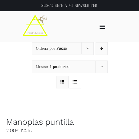
Saltar
SUSCRÍBETE A
MI NEWSLETTER
al
contenido
Toggle
Navigation
Inicio
Ordena por
Precio
About
Mostrar
1 productos
Tienda
Clase online
Manoplas puntilla
Videos
7,00
€
IVA inc.