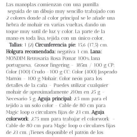
Blog
Las manoplas comienzan con una puntilla
seguida de un dibujo muy sencillo trabajado con
2 colores donde al color principal se le añade una
Contacto
hebra de mohair en varias vueltas, dando un
toque muy sutil de luz y color. La parte de la
mano es toda lisa, tejida con un único color.
Newsletter
Tallas:
1 (2)
Circunferencia pie:
15,6 (17,5
) cm.
Holgura recomendada:
negativa 1 cm.
Lana:
Carrito
MONDIM Retrosaria Rosa Pomar 100% lana
portuguesa.
Grosor fingering - 385m / 100 g CP:
Color (100) Crudo -100 g CC: Color (400) Jaspeado
Mi cuenta
Marrón - 100 g Mohair: Color neón para los
detalles de la caña - Puedes utilizar cualquier
mohair de aproximadamente 210m en 25 g -
Necesario 5 g.
Aguja principal:
2.5 mm para el
tejido a un solo color - Cable de 80 cm para
Magic loop o circulares fijas de 23 cm.
Aguja
colorwork
: 2.75 mm para trabajar el colorwork -
Cable de 80 cm para Magic loop o circulares fijas
de 23 cm. ¡Tienes disponible el patrón de los