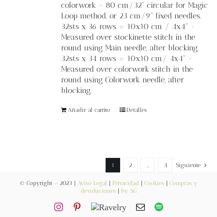
colorwork - 80 cm/32” circular for Magic
Loop method. or 23 cm/9” fixed needles.
32sts x 36 rows = 10x10 cm / 4x4” -
Measured over stockinette stitch in the
round using Main needle, after blocking.
32sts x 34 rows = 10x10 cm/ 4x4” -
Measured over colorwork stitch in the
round using Colorwork needle, after
blocking.
Añadir al carrito
Detalles
1
2
…
4
Siguiente
© Copyright – 2023 |
Aviso Legal
|
Privacidad
|
Cookies
|
Compras y
devoluciones
|
by SG