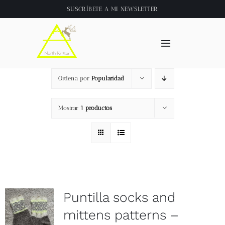
Saltar
SUSCRÍBETE A
MI NEWSLETTER
al
contenido
Toggle
Navigation
Inicio
Ordena por
Popularidad
About
Mostrar
1 productos
Tienda
Clase online
Puntilla socks and
Videos
mittens patterns –