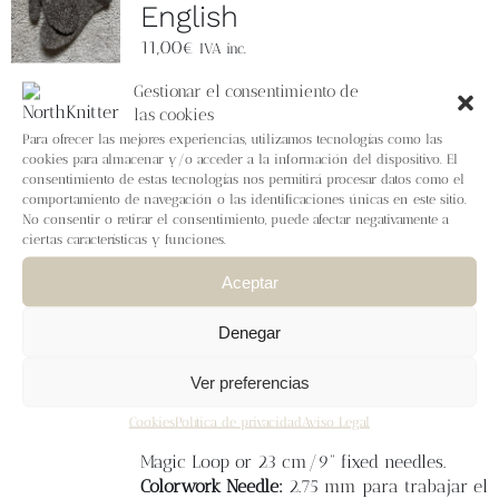
Blog
English
11,00
€
IVA inc.
Contacto
Gestionar el consentimiento de
If you want to have together the cutest
las cookies
socks and mittens in the universe, here I
Para ofrecer las mejores experiencias, utilizamos tecnologías como las
Newsletter
have prepared both patterns for you.
Sizes:
cookies para almacenar y/o acceder a la información del dispositivo. El
1 (2, 3)
Foot circumference:
18,75 (20
) 22,5
consentimiento de estas tecnologías nos permitirá procesar datos como el
cm /
7.38 (7.87) 8.85 “
Recommended fit :
comportamiento de navegación o las identificaciones únicas en este sitio.
Carrito
1 cm 7 0.4” negative ease.
Yarn:
MONDIM
No consentir o retirar el consentimiento, puede afectar negativamente a
Retrosaria Rosa Pomar 100% portuguese
ciertas características y funciones.
wool. Fingering weight - 385 m / 100 g -
Mi cuenta
Aceptar
(421 yd/ 100 g). MC: 100 Color (Undyed
white) -100 g. (1) CC: 400 Color (
Denegar
Variegated brown) - 100 g. (2) Mohair:
Neon color for leg details - You can use
Ver preferencias
any mohair with 210 m (230 yd) in 25g -
5g needed.
Main Needle:
2.5 mm for
Cookies
Política de privacidad
Aviso Legal
stockinette stitch - 80 cm/32” circular for
Magic Loop or 23 cm/9” fixed needles.
Colorwork Needle:
2.75 mm para trabajar el