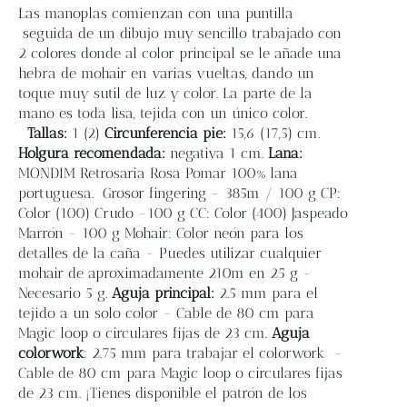
Blog
Las manoplas comienzan con una puntilla
seguida de un dibujo muy sencillo trabajado con
2 colores donde al color principal se le añade una
Contacto
hebra de mohair en varias vueltas, dando un
toque muy sutil de luz y color. La parte de la
mano es toda lisa, tejida con un único color.
Newsletter
Tallas:
1 (2)
Circunferencia pie:
15,6 (17,5
) cm.
Holgura recomendada:
negativa 1 cm.
Lana:
Carrito
MONDIM Retrosaria Rosa Pomar 100% lana
portuguesa.
Grosor fingering - 385m / 100 g CP:
Color (100) Crudo -100 g CC: Color (400) Jaspeado
Mi cuenta
Marrón - 100 g Mohair: Color neón para los
detalles de la caña - Puedes utilizar cualquier
mohair de aproximadamente 210m en 25 g -
Necesario 5 g.
Aguja principal:
2.5 mm para el
tejido a un solo color - Cable de 80 cm para
Magic loop o circulares fijas de 23 cm.
Aguja
colorwork
: 2.75 mm para trabajar el colorwork -
Cable de 80 cm para Magic loop o circulares fijas
de 23 cm. ¡Tienes disponible el patrón de los