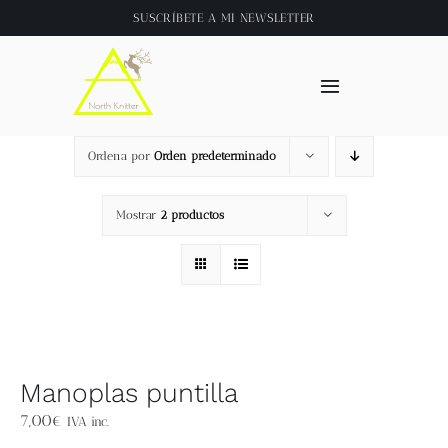
Saltar
SUSCRÍBETE A
MI NEWSLETTER
al
contenido
Toggle
Navigation
Inicio
Ordena por
Orden predeterminado
About
Mostrar
2 productos
Tienda
Clase online
Manoplas puntilla
Videos
7,00
€
IVA inc.