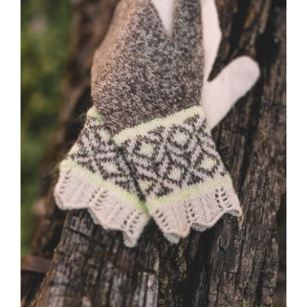
Blog
Contacto
Newsletter
Carrito
Mi cuenta