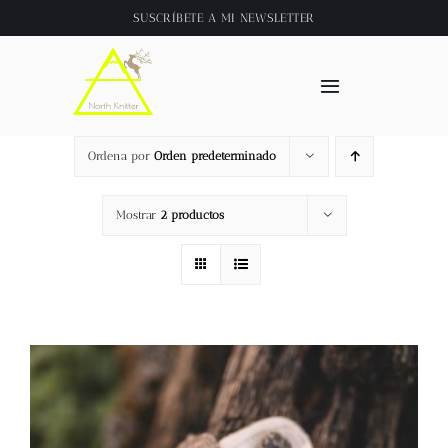
Saltar
SUSCRÍBETE A
MI NEWSLETTER
al
contenido
Toggle
Navigation
Inicio
Ordena por
Orden predeterminado
About
Mostrar
2 productos
Tienda
Clase online
Videos