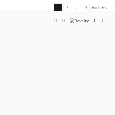
1
2
…
4
Siguiente