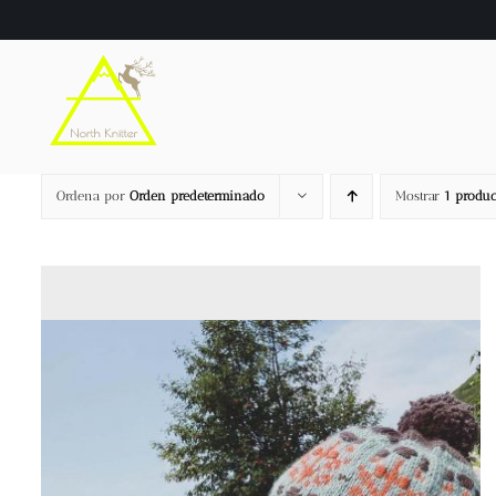
Saltar
al
contenido
Ordena por
Orden predeterminado
Mostrar
1 produc