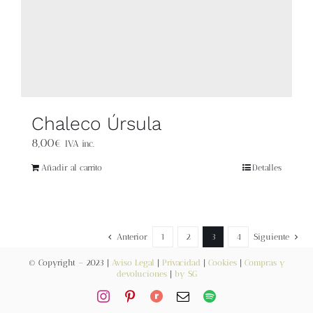
Chaleco Úrsula
8,00
€
IVA inc.
Añadir al carrito
Detalles
Anterior
1
2
3
4
Siguiente
© Copyright – 2023 |
Aviso Legal
|
Privacidad
|
Cookies
|
Compras y
devoluciones
|
by SG