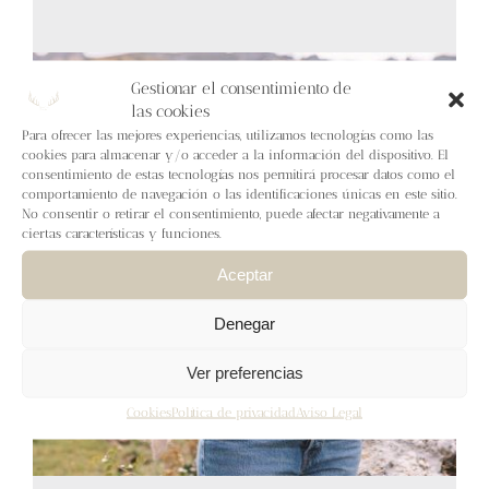
Blog
Contacto
Gestionar el consentimiento de
las cookies
Para ofrecer las mejores experiencias, utilizamos tecnologías como las
Newsletter
cookies para almacenar y/o acceder a la información del dispositivo. El
consentimiento de estas tecnologías nos permitirá procesar datos como el
comportamiento de navegación o las identificaciones únicas en este sitio.
Carrito
No consentir o retirar el consentimiento, puede afectar negativamente a
ciertas características y funciones.
Mi cuenta
Aceptar
Denegar
Ver preferencias
Cookies
Política de privacidad
Aviso Legal