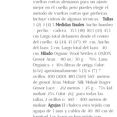
vueltas cortas alemanas para un ajuste
mejor en el cuello, pero puedes elegir el
método de vueltas cortas que prefieras.
Incluye videos de algunas técnicas.
Tallas
1 (2) 3 (4) 5
Medidas finales
Ancho hombro
- pecho - cadera:
35,5 (38) 40,5 (43) 45,5
cm Largo total delantero desde el centro
del cuello: 42 (43) 45 (47) 49 cm. Ancho
del lazo: 5 cm. Largo total del lazo:
40
cm.
Hilado
Organic Wool Nettles 6 ONION
Grosor Aran - 80 m/ 50 g - 70% Lana
Orgánica + 30% fibras de ortiga. Color:
(632
),
aproximadamente 5 (5) 6 (7) 7
ovillos, 400 (400) 480 (560) 560 metros
de grosor Aran. Mohair: Silk Mohair Isager
Grosor Lace - 212 metros / 25 g - 75% kid
mohair 25%. Color:
(6)
,
para todas las
tallas, 2 ovillos o
360 - 400 metros de
mohair.
Agujas
El chaleco está tejido con
agujas de 5 mm y cables de 40-80 cm de
longitud. Los lazos se han tejido con