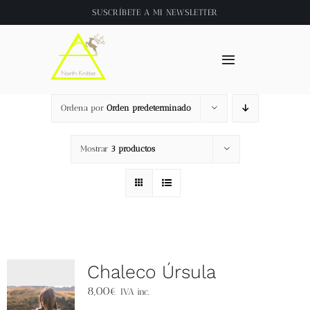
Saltar
SUSCRÍBETE A
MI NEWSLETTER
al
contenido
Toggle
Navigation
Inicio
Ordena por
Orden predeterminado
About
Mostrar
3 productos
Tienda
Clase online
Chaleco Úrsula
Videos
8,00
€
IVA inc.