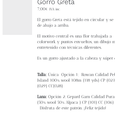
Gorro Greta
7,00
€
IVA inc.
El
gorro Greta
está tejido en circular y se
de abajo a arriba.
El motivo central es una flor trabajada a
colorwork y puntos envueltos, un dibujo 
entretenido con técnicas diferentes.
Es un gorro ajustado a la cabeza y súper c
Talla:
Única
Opción 1: Rowan
Calidad Pe
Island 100% wool 108m (118 yds)
CP (02
(029)
CC(028)
Lana:
Opción 2: Gepard Garn Calidad Pura
(
50% wool 50% Alpaca )
CP (101)
CC (106)
Disfruta de este patrón. ¡Feliz tejido!