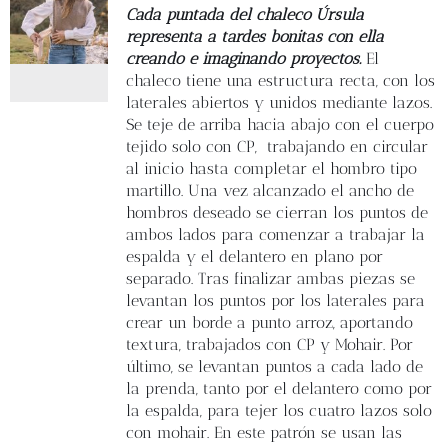
Blog
Cada puntada del chaleco Úrsula
representa a tardes bonitas con ella
creando e imaginando proyectos.
El
Contacto
chaleco tiene una estructura recta, con los
laterales abiertos y unidos mediante lazos.
Se teje de arriba hacia abajo con el cuerpo
Newsletter
tejido solo con CP,
trabajando en circular
al inicio hasta completar el hombro tipo
Carrito
martillo. Una vez alcanzado el ancho de
hombros deseado se cierran los puntos de
ambos lados para comenzar a trabajar la
Mi cuenta
espalda y el delantero en plano por
separado. Tras finalizar ambas piezas se
levantan los puntos por los laterales para
crear un borde a punto arroz, aportando
textura, trabajados con CP y Mohair. Por
último, se levantan puntos a cada lado de
la prenda, tanto por el delantero como por
la espalda, para tejer los cuatro lazos solo
con mohair. En este patrón se usan las