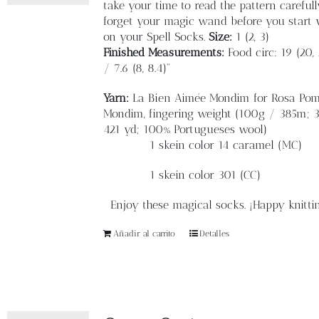
take your time to read the pattern carefull
forget your magic wand before you start 
on your Spell Socks.
Size:
1 (2, 3)
Finished
Measurements:
F
ood circ: 19 (20,
/ 7.6 (8, 8.4)”
Yarn:
La Bien Aimée Mondim for Rosa Po
Mondim, fingering weight
(100g / 385m; 3
421 yd; 100% Portugueses wool)
1 skein color 14 caramel (MC)
1 skein color 301 (CC)
Enjoy these magical socks. ¡Happy knitt
Añadir al carrito
Detalles