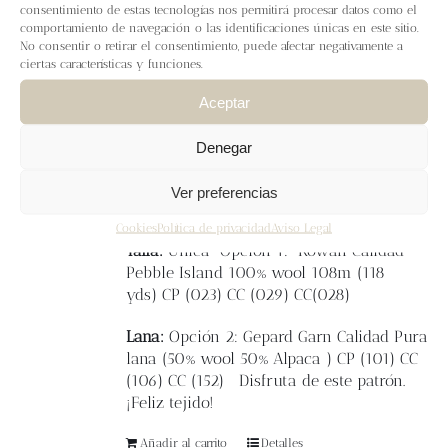
Blog
consentimiento de estas tecnologías nos permitirá procesar datos como el
El
gorro Greta
está tejido en circular y se
comportamiento de navegación o las identificaciones únicas en este sitio.
trabaja de abajo a arriba.
No consentir o retirar el consentimiento, puede afectar negativamente a
ciertas características y funciones.
Contacto
El motivo central es una flor trabajada a
colorwork y puntos envueltos, un dibujo
Aceptar
muy entretenido con técnicas diferentes.
Newsletter
Denegar
Es un gorro ajustado a la cabeza y súper
calentito.
Carrito
Ver preferencias
Cookies
Política de privacidad
Aviso Legal
Mi cuenta
Talla:
Única
Opción 1: Rowan
Calidad
Pebble Island 100% wool 108m (118
yds)
CP (023)
CC (029)
CC(028)
Lana:
Opción 2: Gepard Garn Calidad Pura
lana (
50% wool 50% Alpaca )
CP (101)
CC
(106)
CC (152)
Disfruta de este patrón.
¡Feliz tejido!
Añadir al carrito
Detalles