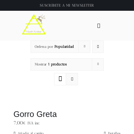
Saltar
SUSCRÍBETE A
MI NEWSLETTER
al
contenido
Toggle
Navigation
Inicio
Ordena por
Popularidad
About
Mostrar
1 productos
Tienda
Clase online
Gorro Greta
Videos
7,00
€
IVA inc.
Añadir al carrito
Detalles