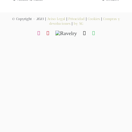
Blog
© Copyright – 2023 |
Aviso Legal
|
Privacidad
|
Cookies
|
Compras y
Contacto
devoluciones
|
by SG
Newsletter
Carrito
Mi cuenta