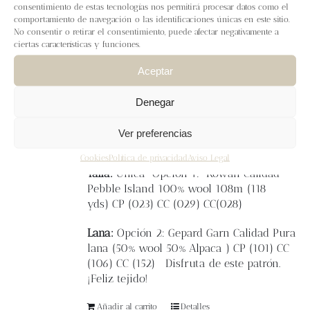
Blog
consentimiento de estas tecnologías nos permitirá procesar datos como el
El
gorro Greta
está tejido en circular y se
comportamiento de navegación o las identificaciones únicas en este sitio.
trabaja de abajo a arriba.
No consentir o retirar el consentimiento, puede afectar negativamente a
ciertas características y funciones.
Contacto
El motivo central es una flor trabajada a
colorwork y puntos envueltos, un dibujo
Aceptar
muy entretenido con técnicas diferentes.
Newsletter
Denegar
Es un gorro ajustado a la cabeza y súper
calentito.
Carrito
Ver preferencias
Cookies
Política de privacidad
Aviso Legal
Mi cuenta
Talla:
Única
Opción 1: Rowan
Calidad
Pebble Island 100% wool 108m (118
yds)
CP (023)
CC (029)
CC(028)
Lana:
Opción 2: Gepard Garn Calidad Pura
lana (
50% wool 50% Alpaca )
CP (101)
CC
(106)
CC (152)
Disfruta de este patrón.
¡Feliz tejido!
Añadir al carrito
Detalles