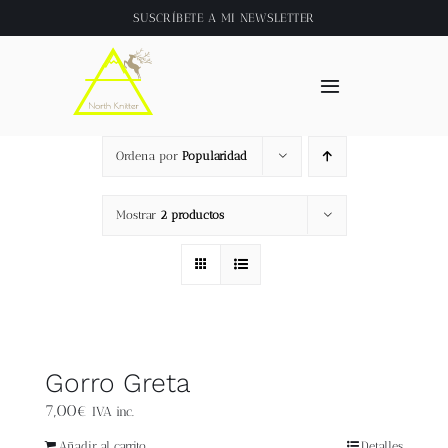
Saltar
SUSCRÍBETE A
MI NEWSLETTER
al
contenido
Toggle
Navigation
Inicio
Ordena por
Popularidad
About
Mostrar
2 productos
Tienda
Clase online
Gorro Greta
Videos
7,00
€
IVA inc.
Añadir al carrito
Detalles