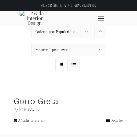
Saltar
SUSCRÍBETE A
MI NEWSLETTER
al
contenido
Toggle
Navigation
Ordena por
Popularidad
Inicio
Mostrar
1 productos
About
Tienda
Clase online
Gorro Greta
7,00
€
IVA inc.
Videos
Añadir al carrito
Detalles
Blog