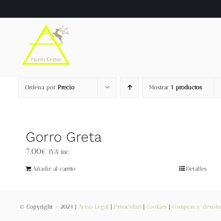
Saltar
al
contenido
Ordena por
Precio
Mostrar
1 productos
Gorro Greta
7,00
€
IVA inc.
Añadir al carrito
Detalles
© Copyright – 2023 |
Aviso Legal
|
Privacidad
|
Cookies
|
Compras y devolu