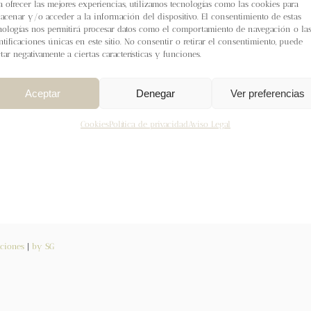
a ofrecer las mejores experiencias, utilizamos tecnologías como las cookies para
acenar y/o acceder a la información del dispositivo. El consentimiento de estas
nologías nos permitirá procesar datos como el comportamiento de navegación o la
ca
Opción 1: Rowan
Calidad Pebble Island 100% wool 108m (
ntificaciones únicas en este sitio. No consentir o retirar el consentimiento, puede
ctar negativamente a ciertas características y funciones.
ón 2: Gepard Garn Calidad Pura lana (
50% wool 50% Alpaca )
Aceptar
Denegar
Ver preferencias
rrito
Detalles
Cookies
Política de privacidad
Aviso Legal
ciones
|
by SG