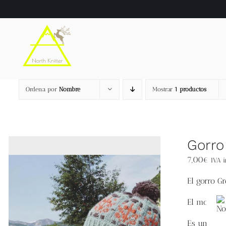
Saltar
al
contenido
Ordena por
Nombre
Mostrar
1 productos
Gorro
7,00
€
IVA i
El
gorro Gr
El motivo 
Es un gorro