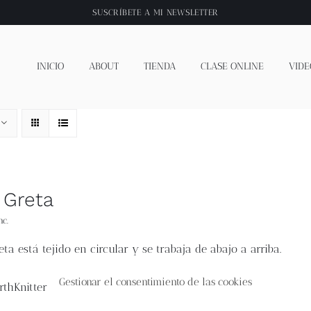
SUSCRÍBETE A
MI NEWSLETTER
INICIO
ABOUT
TIENDA
CLASE ONLINE
VIDE
 Greta
nc.
eta
está tejido en circular y se trabaja de abajo a arriba.
central es una flor trabajada a colorwork y puntos envueltos, u
Gestionar el consentimiento de las cookies
 ajustado a la cabeza y súper calentito.