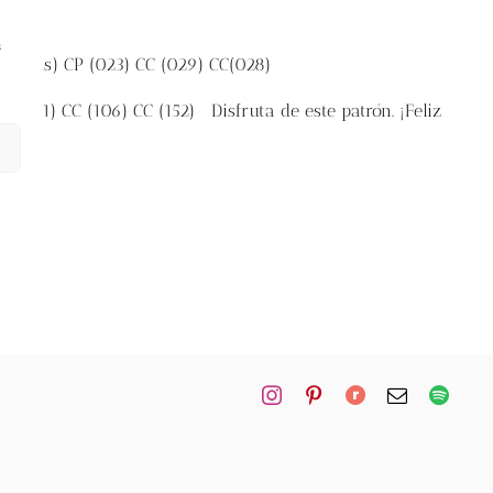
s
118 yds)
CP (023)
CC (029)
CC(028)
CP (101)
CC (106)
CC (152)
Disfruta de este patrón. ¡Feliz