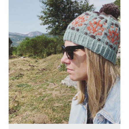
Blog
Contacto
Newsletter
Carrito
Mi cuenta