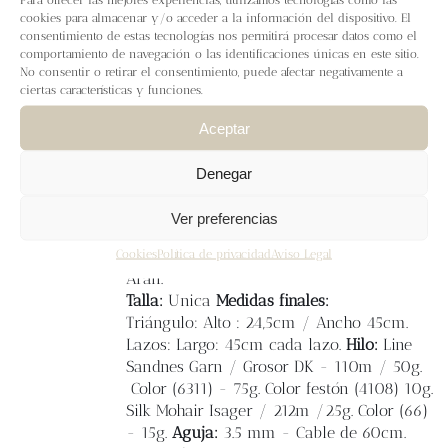
Blog
La
bandana picnic
combina con cualquier
cookies para almacenar y/o acceder a la información del dispositivo. El
outfit, la puedes llevar por delante o por
consentimiento de estas tecnologías nos permitirá procesar datos como el
comportamiento de navegación o las identificaciones únicas en este sitio.
detrás y con una lazada bonita se verá
Contacto
No consentir o retirar el consentimiento, puede afectar negativamente a
preciosa. Es uno de los
accesorios de moda
ciertas características y funciones.
que cualquier tejedora puede crear con un
poco de hilo y aguja, ¡es súper fácil!. En el
Newsletter
Aceptar
patrón vienen videos explicativos de los
puntos y vídeo del punto festón. Se puede
Denegar
Carrito
tejer con cualquier hilado DK, con el
bordado
alrededor a punto festón la hace
Ver preferencias
muy divertida. Muchas ganas de ver todas
Mi cuenta
Cookies
Política de privacidad
Aviso Legal
vuestras versiones de la #bandanapicnic
Aran.
Talla:
Unica
Medidas finales:
Triángulo: Alto : 24,5cm / Ancho 45cm.
Lazos: Largo: 45cm cada lazo.
Hilo:
Line
Sandnes Garn / Grosor DK - 110m / 50g.
Color (6311) - 75g. Color festón (4108) 10g.
Silk Mohair Isager / 212m /25g. Color (66)
- 15g.
Aguja:
3.5 mm - Cable de 60cm.