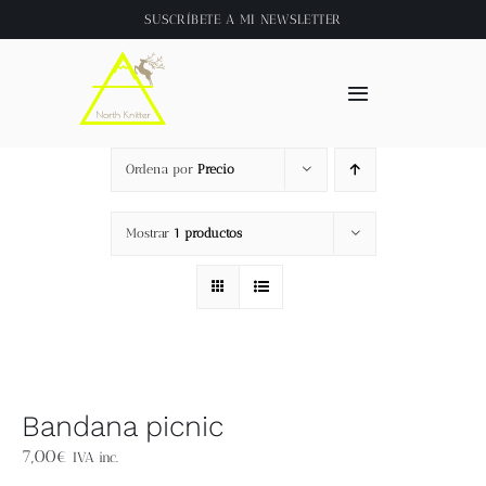
Saltar
SUSCRÍBETE A
MI NEWSLETTER
al
contenido
Toggle
Navigation
Inicio
Ordena por
Precio
About
Mostrar
1 productos
Tienda
Clase online
Bandana picnic
Videos
7,00
€
IVA inc.