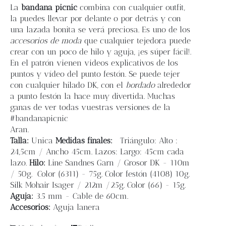
Blog
La
bandana picnic
combina con cualquier outfit,
la puedes llevar por delante o por detrás y con
una lazada bonita se verá preciosa. Es uno de los
Contacto
accesorios de moda
que cualquier tejedora puede
crear con un poco de hilo y aguja, ¡es súper fácil!.
En el patrón vienen videos explicativos de los
Newsletter
puntos y vídeo del punto festón. Se puede tejer
con cualquier hilado DK, con el
bordado
alrededor
Carrito
a punto festón la hace muy divertida. Muchas
ganas de ver todas vuestras versiones de la
#bandanapicnic
Mi cuenta
Aran.
Talla:
Unica
Medidas finales:
Triángulo: Alto :
24,5cm / Ancho 45cm. Lazos: Largo: 45cm cada
lazo.
Hilo:
Line Sandnes Garn / Grosor DK - 110m
/ 50g. Color (6311) - 75g. Color festón (4108) 10g.
Silk Mohair Isager / 212m /25g. Color (66) - 15g.
Aguja:
3.5 mm - Cable de 60cm.
Accesorios:
Aguja lanera