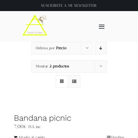
Saltar
SUSCRÍBETE A
MI NEWSLETTER
al
contenido
Toggle
Navigation
Inicio
Ordena por
Precio
About
Mostrar
2 productos
Tienda
Clase online
Bandana picnic
Videos
7,00
€
IVA inc.
Añadir al carrito
Detalles