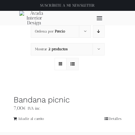
Saltar
SUSCRÍBETE A
MI NEWSLETTER
al
contenido
Toggle
Navigation
Ordena por
Precio
Inicio
Mostrar
2 productos
About
Tienda
Clase online
Bandana picnic
7,00
€
IVA inc.
Videos
Añadir al carrito
Detalles
Blog