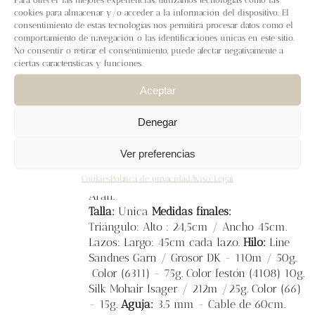
Blog
La
bandana picnic
combina con cualquier
cookies para almacenar y/o acceder a la información del dispositivo. El
outfit, la puedes llevar por delante o por
consentimiento de estas tecnologías nos permitirá procesar datos como el
comportamiento de navegación o las identificaciones únicas en este sitio.
detrás y con una lazada bonita se verá
Contacto
No consentir o retirar el consentimiento, puede afectar negativamente a
preciosa. Es uno de los
accesorios de moda
ciertas características y funciones.
que cualquier tejedora puede crear con un
poco de hilo y aguja, ¡es súper fácil!. En el
Newsletter
Aceptar
patrón vienen videos explicativos de los
puntos y vídeo del punto festón. Se puede
Denegar
Carrito
tejer con cualquier hilado DK, con el
bordado
alrededor a punto festón la hace
Ver preferencias
muy divertida. Muchas ganas de ver todas
Mi cuenta
Cookies
Política de privacidad
Aviso Legal
vuestras versiones de la #bandanapicnic
Aran.
Talla:
Unica
Medidas finales:
Triángulo: Alto : 24,5cm / Ancho 45cm.
Lazos: Largo: 45cm cada lazo.
Hilo:
Line
Sandnes Garn / Grosor DK - 110m / 50g.
Color (6311) - 75g. Color festón (4108) 10g.
Silk Mohair Isager / 212m /25g. Color (66)
- 15g.
Aguja:
3.5 mm - Cable de 60cm.