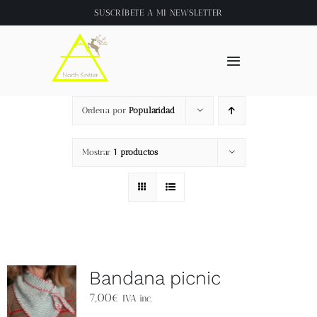
Saltar
SUSCRÍBETE A
MI NEWSLETTER
al
contenido
Toggle
Navigation
Inicio
Ordena por
Popularidad
About
Mostrar
1 productos
Tienda
Clase online
Bandana picnic
Videos
7,00
€
IVA inc.