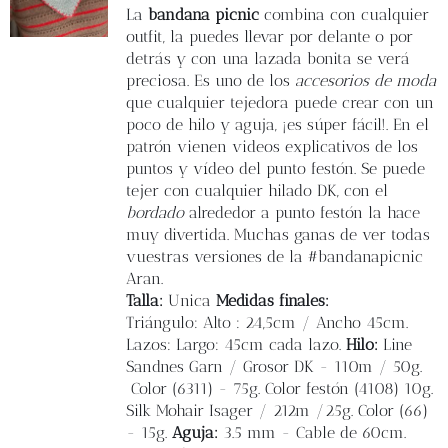
Blog
La
bandana picnic
combina con cualquier
outfit, la puedes llevar por delante o por
detrás y con una lazada bonita se verá
Contacto
preciosa. Es uno de los
accesorios de moda
que cualquier tejedora puede crear con un
poco de hilo y aguja, ¡es súper fácil!. En el
Newsletter
patrón vienen videos explicativos de los
puntos y vídeo del punto festón. Se puede
Carrito
tejer con cualquier hilado DK, con el
bordado
alrededor a punto festón la hace
muy divertida. Muchas ganas de ver todas
Mi cuenta
vuestras versiones de la #bandanapicnic
Aran.
Talla:
Unica
Medidas finales:
Triángulo: Alto : 24,5cm / Ancho 45cm.
Lazos: Largo: 45cm cada lazo.
Hilo:
Line
Sandnes Garn / Grosor DK - 110m / 50g.
Color (6311) - 75g. Color festón (4108) 10g.
Silk Mohair Isager / 212m /25g. Color (66)
- 15g.
Aguja:
3.5 mm - Cable de 60cm.