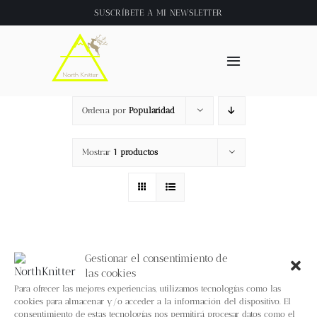
Saltar
SUSCRÍBETE A
MI NEWSLETTER
al
contenido
Toggle
Navigation
Inicio
Ordena por
Popularidad
About
Mostrar
1 productos
Tienda
Clase online
Gestionar el consentimiento de
las cookies
Videos
Para ofrecer las mejores experiencias, utilizamos tecnologías como las
cookies para almacenar y/o acceder a la información del dispositivo. El
consentimiento de estas tecnologías nos permitirá procesar datos como el