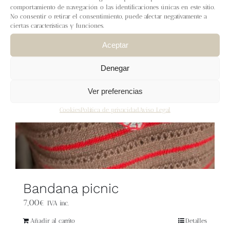
Blog
comportamiento de navegación o las identificaciones únicas en este sitio.
No consentir o retirar el consentimiento, puede afectar negativamente a
ciertas características y funciones.
Contacto
Aceptar
Newsletter
Denegar
Ver preferencias
Carrito
Cookies
Política de privacidad
Aviso Legal
Mi cuenta
Bandana picnic
7,00
€
IVA inc.
Añadir al carrito
Detalles