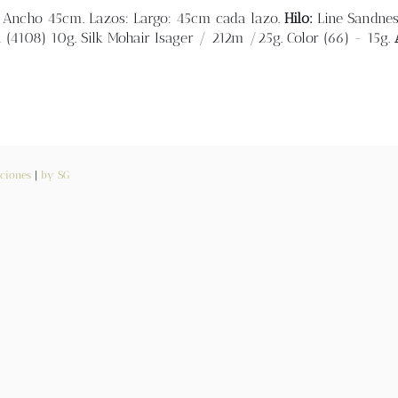
/ Ancho 45cm. Lazos: Largo: 45cm cada lazo.
Hilo:
Line Sandne
 (4108) 10g. Silk Mohair Isager / 212m /25g. Color (66) - 15g.
ciones
|
by SG