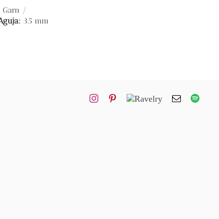
s Garn /
Aguja:
3.5 mm