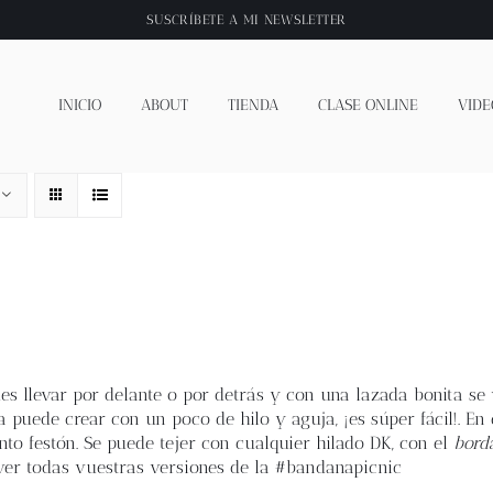
SUSCRÍBETE A
MI NEWSLETTER
INICIO
ABOUT
TIENDA
CLASE ONLINE
VIDE
es llevar por delante o por detrás y con una lazada bonita se 
 puede crear con un poco de hilo y aguja, ¡es súper fácil!. En 
nto festón. Se puede tejer con cualquier hilado DK, con el
bord
ver todas vuestras versiones de la #bandanapicnic