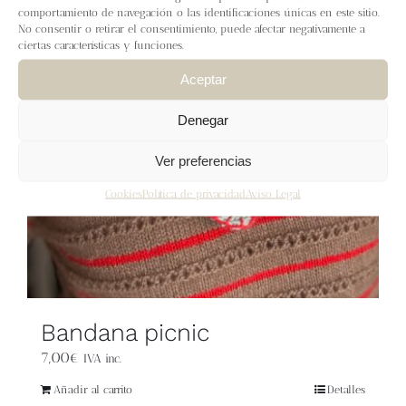
Blog
comportamiento de navegación o las identificaciones únicas en este sitio.
No consentir o retirar el consentimiento, puede afectar negativamente a
ciertas características y funciones.
Contacto
Aceptar
Newsletter
Denegar
Ver preferencias
Carrito
Cookies
Política de privacidad
Aviso Legal
Mi cuenta
Bandana picnic
7,00
€
IVA inc.
Añadir al carrito
Detalles