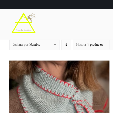
Saltar
al
contenido
Ordena por
Nombre
Mostrar
1 productos