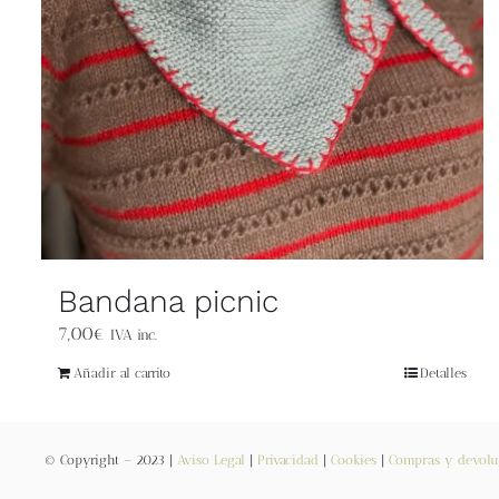
Bandana picnic
7,00
€
IVA inc.
Añadir al carrito
Detalles
© Copyright – 2023 |
Aviso Legal
|
Privacidad
|
Cookies
|
Compras y devolu