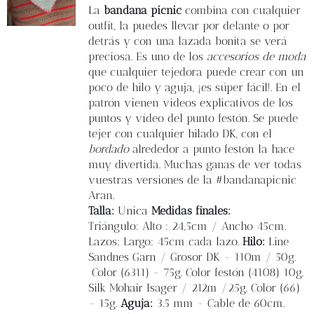
Blog
La
bandana picnic
combina con cualquier
outfit, la puedes llevar por delante o por
detrás y con una lazada bonita se verá
Contacto
preciosa. Es uno de los
accesorios de moda
que cualquier tejedora puede crear con un
poco de hilo y aguja, ¡es súper fácil!. En el
Newsletter
patrón vienen videos explicativos de los
puntos y vídeo del punto festón. Se puede
Carrito
tejer con cualquier hilado DK, con el
bordado
alrededor a punto festón la hace
muy divertida. Muchas ganas de ver todas
Mi cuenta
vuestras versiones de la #bandanapicnic
Aran.
Talla:
Unica
Medidas finales:
Triángulo: Alto : 24,5cm / Ancho 45cm.
Lazos: Largo: 45cm cada lazo.
Hilo:
Line
Sandnes Garn / Grosor DK - 110m / 50g.
Color (6311) - 75g. Color festón (4108) 10g.
Silk Mohair Isager / 212m /25g. Color (66)
- 15g.
Aguja:
3.5 mm - Cable de 60cm.