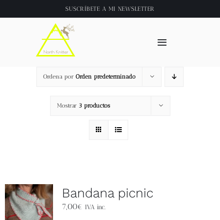
Saltar
SUSCRÍBETE A
MI NEWSLETTER
al
contenido
Toggle
Navigation
Inicio
Ordena por
Orden predeterminado
About
Mostrar
3 productos
Tienda
Clase online
Bandana picnic
Videos
7,00
€
IVA inc.