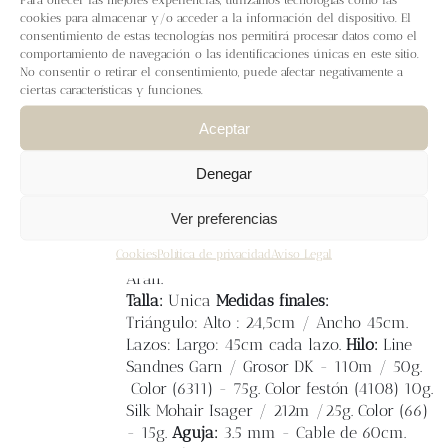
Blog
La
bandana picnic
combina con cualquier
cookies para almacenar y/o acceder a la información del dispositivo. El
outfit, la puedes llevar por delante o por
consentimiento de estas tecnologías nos permitirá procesar datos como el
comportamiento de navegación o las identificaciones únicas en este sitio.
detrás y con una lazada bonita se verá
Contacto
No consentir o retirar el consentimiento, puede afectar negativamente a
preciosa. Es uno de los
accesorios de moda
ciertas características y funciones.
que cualquier tejedora puede crear con un
poco de hilo y aguja, ¡es súper fácil!. En el
Newsletter
Aceptar
patrón vienen videos explicativos de los
puntos y vídeo del punto festón. Se puede
Denegar
Carrito
tejer con cualquier hilado DK, con el
bordado
alrededor a punto festón la hace
Ver preferencias
muy divertida. Muchas ganas de ver todas
Mi cuenta
Cookies
Política de privacidad
Aviso Legal
vuestras versiones de la #bandanapicnic
Aran.
Talla:
Unica
Medidas finales:
Triángulo: Alto : 24,5cm / Ancho 45cm.
Lazos: Largo: 45cm cada lazo.
Hilo:
Line
Sandnes Garn / Grosor DK - 110m / 50g.
Color (6311) - 75g. Color festón (4108) 10g.
Silk Mohair Isager / 212m /25g. Color (66)
- 15g.
Aguja:
3.5 mm - Cable de 60cm.