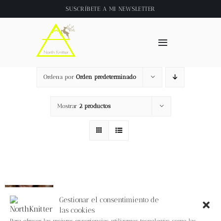
Saltar
SUSCRÍBETE A
MI NEWSLETTER
al
contenido
Toggle
Navigation
Inicio
Ordena por
Orden predeterminado
About
Mostrar
2 productos
Tienda
Clase online
Bandana picnic
Videos
Gestionar el consentimiento de
7,00
€
IVA inc.
las cookies
Para ofrecer las mejores experiencias, utilizamos tecnologías como las