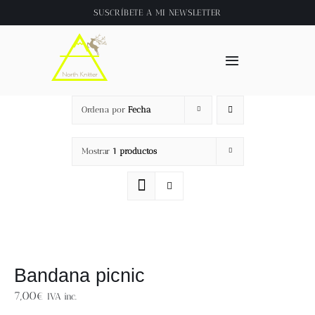
Saltar
SUSCRÍBETE A
MI NEWSLETTER
al
contenido
Toggle
Navigation
Inicio
Ordena por
Fecha
About
Mostrar
1 productos
Tienda
Clase online
Bandana picnic
Videos
7,00
€
IVA inc.