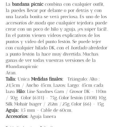
Blog
La
bandana picnic
combina con cualquier outfit,
la puedes llevar por delante o por detrás y con
una lazada bonita se verá preciosa. Es uno de los
Contacto
accesorios de moda
que cualquier tejedora puede
crear con un poco de hilo y aguja, ¡es súper fácil!.
En el patrón vienen videos explicativos de los
Newsletter
puntos y vídeo del punto festón. Se puede tejer
con cualquier hilado DK, con el
bordado
alrededor
Carrito
a punto festón la hace muy divertida. Muchas
ganas de ver todas vuestras versiones de la
#bandanapicnic
Mi cuenta
Aran.
Talla:
Unica
Medidas finales:
Triángulo: Alto :
24,5cm / Ancho 45cm. Lazos: Largo: 45cm cada
lazo.
Hilo:
Line Sandnes Garn / Grosor DK - 110m
/ 50g. Color (6311) - 75g. Color festón (4108) 10g.
Silk Mohair Isager / 212m /25g. Color (66) - 15g.
Aguja:
3.5 mm - Cable de 60cm.
Accesorios:
Aguja lanera