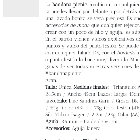
Blog
La
bandana picnic
combina con cualquier o
la puedes llevar por delante o por detrás 
una lazada bonita se verá preciosa. Es un
Contacto
accesorios de moda
que cualquier tejedo
crear con un poco de hilo y aguja, ¡es súpe
En el patrón vienen videos explicativos d
Newsletter
puntos y vídeo del punto festón. Se puede 
con cualquier hilado DK, con el
bordado
al
Carrito
a punto festón la hace muy divertida. Mu
ganas de ver todas vuestras versiones de
#bandanapicnic
Mi cuenta
Aran.
Talla:
Unica
Medidas finales:
Triángulo: A
24,5cm / Ancho 45cm. Lazos: Largo: 45c
lazo.
Hilo:
Line Sandnes Garn / Grosor DK
/ 50g. Color (6311) - 75g. Color festón (41
Silk Mohair Isager / 212m /25g. Color (66)
Aguja:
3.5 mm - Cable de 60cm.
Accesorios:
Aguja lanera