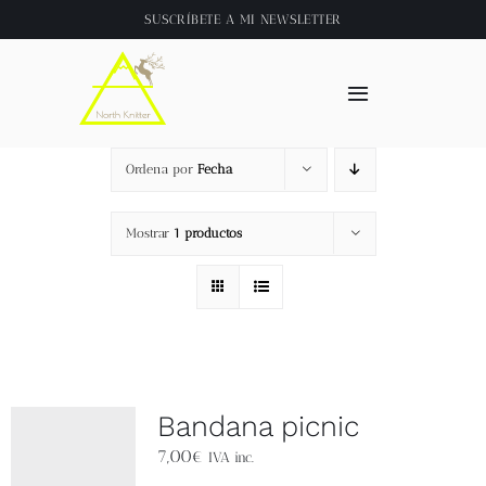
Saltar
SUSCRÍBETE A
MI NEWSLETTER
al
contenido
Toggle
Navigation
Inicio
Ordena por
Fecha
About
Mostrar
1 productos
Tienda
Clase online
Bandana picnic
Videos
7,00
€
IVA inc.