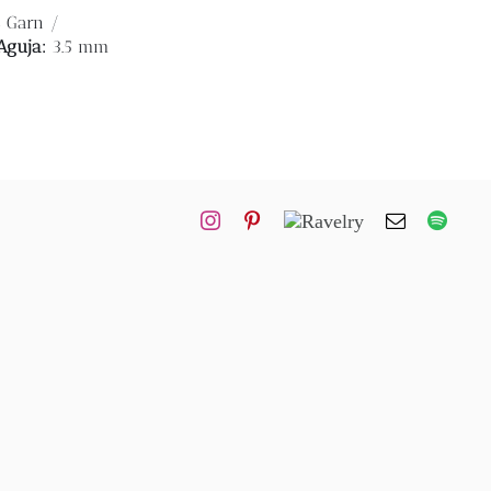
s Garn /
Aguja:
3.5 mm