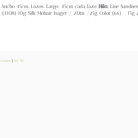
/ Ancho 45cm. Lazos: Largo: 45cm cada lazo.
Hilo:
Line Sandne
 (4108) 10g. Silk Mohair Isager / 212m /25g. Color (66) - 15g.
ciones
|
by SG