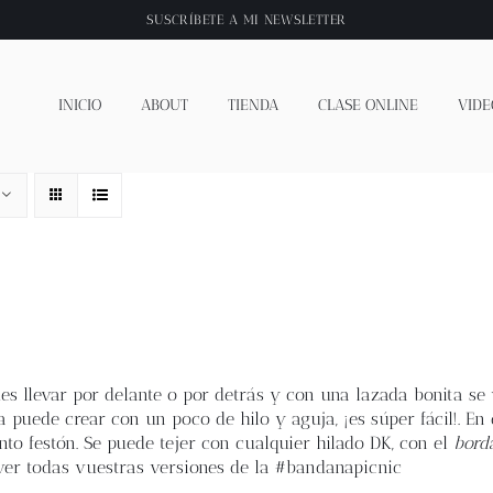
SUSCRÍBETE A
MI NEWSLETTER
INICIO
ABOUT
TIENDA
CLASE ONLINE
VIDE
es llevar por delante o por detrás y con una lazada bonita se 
 puede crear con un poco de hilo y aguja, ¡es súper fácil!. En 
nto festón. Se puede tejer con cualquier hilado DK, con el
bord
ver todas vuestras versiones de la #bandanapicnic