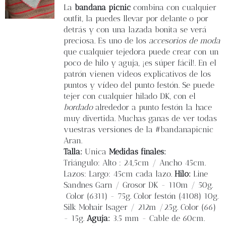
Blog
La
bandana picnic
combina con cualquier
outfit, la puedes llevar por delante o por
detrás y con una lazada bonita se verá
Contacto
preciosa. Es uno de los
accesorios de moda
que cualquier tejedora puede crear con un
poco de hilo y aguja, ¡es súper fácil!. En el
Newsletter
patrón vienen videos explicativos de los
puntos y vídeo del punto festón. Se puede
Carrito
tejer con cualquier hilado DK, con el
bordado
alrededor a punto festón la hace
muy divertida. Muchas ganas de ver todas
Mi cuenta
vuestras versiones de la #bandanapicnic
Aran.
Talla:
Unica
Medidas finales:
Triángulo: Alto : 24,5cm / Ancho 45cm.
Lazos: Largo: 45cm cada lazo.
Hilo:
Line
Sandnes Garn / Grosor DK - 110m / 50g.
Color (6311) - 75g. Color festón (4108) 10g.
Silk Mohair Isager / 212m /25g. Color (66)
- 15g.
Aguja:
3.5 mm - Cable de 60cm.