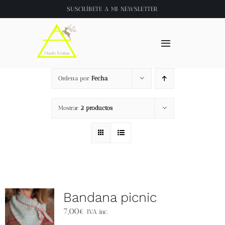
Saltar
SUSCRÍBETE A
MI NEWSLETTER
al
contenido
Toggle
Navigation
Inicio
Ordena por
Fecha
About
Mostrar
2 productos
Tienda
Clase online
Bandana picnic
Videos
7,00
€
IVA inc.