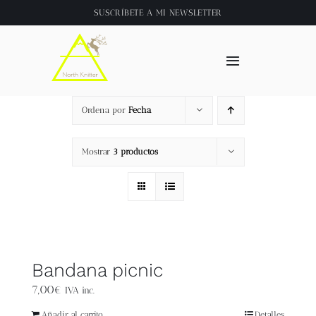
Saltar
SUSCRÍBETE A
MI NEWSLETTER
al
contenido
Toggle
Navigation
Inicio
Ordena por
Fecha
About
Mostrar
3 productos
Tienda
Clase online
Bandana picnic
Videos
7,00
€
IVA inc.
Añadir al carrito
Detalles