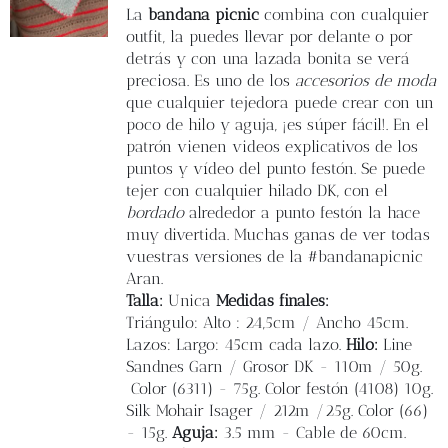
Blog
La
bandana picnic
combina con cualquier
outfit, la puedes llevar por delante o por
detrás y con una lazada bonita se verá
Contacto
preciosa. Es uno de los
accesorios de moda
que cualquier tejedora puede crear con un
poco de hilo y aguja, ¡es súper fácil!. En el
Newsletter
patrón vienen videos explicativos de los
puntos y vídeo del punto festón. Se puede
Carrito
tejer con cualquier hilado DK, con el
bordado
alrededor a punto festón la hace
muy divertida. Muchas ganas de ver todas
Mi cuenta
vuestras versiones de la #bandanapicnic
Aran.
Talla:
Unica
Medidas finales:
Triángulo: Alto : 24,5cm / Ancho 45cm.
Lazos: Largo: 45cm cada lazo.
Hilo:
Line
Sandnes Garn / Grosor DK - 110m / 50g.
Color (6311) - 75g. Color festón (4108) 10g.
Silk Mohair Isager / 212m /25g. Color (66)
- 15g.
Aguja:
3.5 mm - Cable de 60cm.