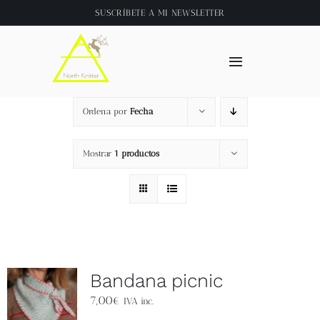
Saltar
SUSCRÍBETE A
MI NEWSLETTER
al
contenido
Toggle
Navigation
Inicio
Ordena por
Fecha
About
Mostrar
1 productos
Tienda
Clase online
Bandana picnic
Videos
7,00
€
IVA inc.