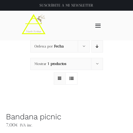
Saltar
SUSCRÍBETE A
MI NEWSLETTER
al
contenido
Toggle
Navigation
Inicio
Ordena por
Fecha
About
Mostrar
1 productos
Tienda
Clase online
Bandana picnic
Videos
7,00
€
IVA inc.