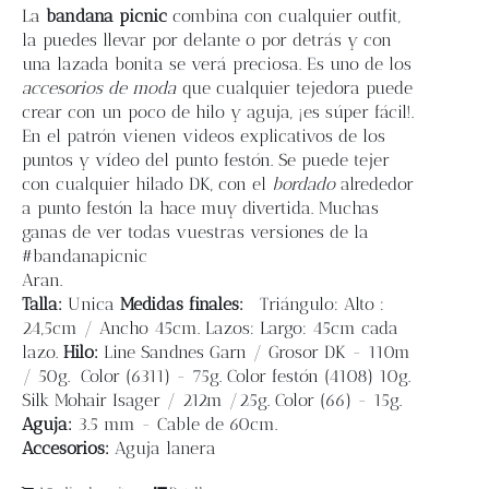
Blog
La
bandana picnic
combina con cualquier outfit,
la puedes llevar por delante o por detrás y con
una lazada bonita se verá preciosa. Es uno de los
Contacto
accesorios de moda
que cualquier tejedora puede
crear con un poco de hilo y aguja, ¡es súper fácil!.
En el patrón vienen videos explicativos de los
Newsletter
puntos y vídeo del punto festón. Se puede tejer
con cualquier hilado DK, con el
bordado
alrededor
Carrito
a punto festón la hace muy divertida. Muchas
ganas de ver todas vuestras versiones de la
#bandanapicnic
Mi cuenta
Aran.
Talla:
Unica
Medidas finales:
Triángulo: Alto :
24,5cm / Ancho 45cm. Lazos: Largo: 45cm cada
lazo.
Hilo:
Line Sandnes Garn / Grosor DK - 110m
/ 50g. Color (6311) - 75g. Color festón (4108) 10g.
Silk Mohair Isager / 212m /25g. Color (66) - 15g.
Aguja:
3.5 mm - Cable de 60cm.
Accesorios:
Aguja lanera