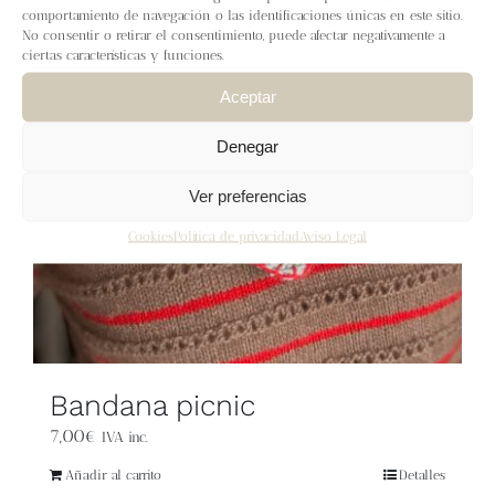
Blog
comportamiento de navegación o las identificaciones únicas en este sitio.
No consentir o retirar el consentimiento, puede afectar negativamente a
ciertas características y funciones.
Contacto
Aceptar
Newsletter
Denegar
Ver preferencias
Carrito
Cookies
Política de privacidad
Aviso Legal
Mi cuenta
Bandana picnic
7,00
€
IVA inc.
Añadir al carrito
Detalles