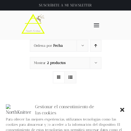
Saltar
SUSCRÍBETE A
MI NEWSLETTER
al
contenido
Toggle
Navigation
Inicio
Ordena por
Fecha
About
Mostrar
2 productos
Tienda
Clase online
Gestionar el consentimiento de
las cookies
Videos
Para ofrecer las mejores experiencias, utilizamos tecnologías como las
cookies para almacenar y/o acceder a la información del dispositivo. El
consentimiento de estas tecnologías nos permitirá procesar datos como el