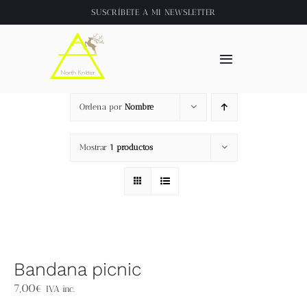
Saltar
SUSCRÍBETE A
MI NEWSLETTER
al
contenido
Toggle
Navigation
Inicio
Ordena por
Nombre
About
Mostrar
1 productos
Tienda
Clase online
Bandana picnic
Videos
7,00
€
IVA inc.