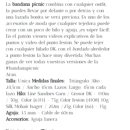
Blog
La
bandana picnic
combina con cualquier outfit,
la puedes llevar por delante o por detrás y con
una lazada bonita se verá preciosa. Es uno de los
Contacto
accesorios de moda
que cualquier tejedora puede
crear con un poco de hilo y aguja, ¡es súper fácil!.
En el patrón vienen videos explicativos de los
Newsletter
puntos y vídeo del punto festón. Se puede tejer
con cualquier hilado DK, con el
bordado
alrededor
Carrito
a punto festón la hace muy divertida. Muchas
ganas de ver todas vuestras versiones de la
#bandanapicnic
Mi cuenta
Aran.
Talla:
Unica
Medidas finales:
Triángulo: Alto :
24,5cm / Ancho 45cm. Lazos: Largo: 45cm cada
lazo.
Hilo:
Line Sandnes Garn / Grosor DK - 110m
/ 50g. Color (6311) - 75g. Color festón (4108) 10g.
Silk Mohair Isager / 212m /25g. Color (66) - 15g.
Aguja:
3.5 mm - Cable de 60cm.
Accesorios:
Aguja lanera