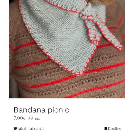
Blog
Contacto
Newsletter
Carrito
Mi cuenta
Bandana picnic
7,00
€
IVA inc.
Añadir al carrito
Detalles