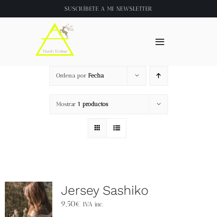
Saltar
SUSCRÍBETE A
MI NEWSLETTER
al
contenido
Toggle
Navigation
Inicio
Ordena por
Fecha
About
Mostrar
1 productos
Tienda
Clase online
Jersey Sashiko
Videos
9,50
€
IVA inc.