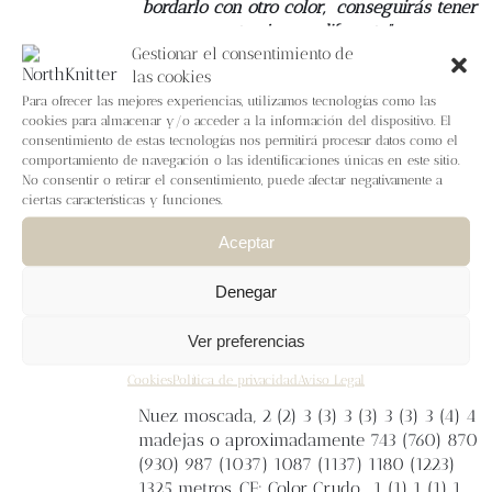
bordarlo con otro color,
conseguirás tener
otro jersey diferente”
Gestionar el consentimiento de
las cookies
Tallas
1 (2) 3 (4) 5 (6) 7 (8) 9 (10) 11
Medidas finales
Contorno de pecho: 82 (85)
Para ofrecer las mejores experiencias, utilizamos tecnologías como las
cookies para almacenar y/o acceder a la información del dispositivo. El
93 (97) 105 (113) 120 (125) 133 (138) 150 cm.
consentimiento de estas tecnologías nos permitirá procesar datos como el
Contorno de manga: 26 (26,5) 29 (30) 32
comportamiento de navegación o las identificaciones únicas en este sitio.
(34) 37,5 (39) 39,5 (47,5) 48,5 cm. Manga: 38
No consentir o retirar el consentimiento, puede afectar negativamente a
(38) 40 (40) 43 (43) 43 (43) 43 (43) 44 cm.
ciertas características y funciones.
Largo total (versión corto): 32 (32) 32 (32)
Aceptar
32 (34) 34 (34) 34 (34) 34 cm. Largo total
(versión largo): 36 (36) 36 (36) 36 (38) 38
Denegar
(38) 38 (38) 38 cm.
Lanas
Lalanalú
Calidad
Nadir
. Grosor fingering - 380 m/100 g
Ver preferencias
100% Lana Merina Española sin teñir de la
ganadería Leonesa la Huertona y
Cookies
Política de privacidad
Aviso Legal
procesada por Wooldreamers. CP: Color
Nuez moscada, 2 (2) 3 (3) 3 (3) 3 (3) 3 (4) 4
madejas o aproximadamente 743 (760) 870
(930) 987 (1037) 1087 (1137) 1180 (1223)
1325 metros. CF: Color Crudo, 1 (1) 1 (1) 1