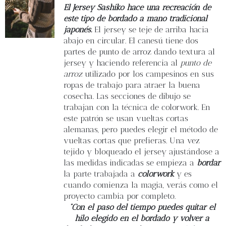
Blog
El Jersey Sashiko hace una recreación de
este tipo de bordado a mano tradicional
japonés.
El jersey se teje de arriba hacia
Contacto
abajo en circular. El canesú tiene dos
partes de punto de arroz dando textura al
jersey y haciendo referencia al
punto de
Newsletter
arroz
utilizado por los campesinos en sus
ropas de trabajo para atraer la buena
Carrito
cosecha. Las secciones de dibujo se
trabajan con la técnica de colorwork. En
este patrón se usan vueltas cortas
Mi cuenta
alemanas, pero puedes elegir el método de
vueltas cortas que prefieras. Una vez
tejido y bloqueado el jersey ajustándose a
las medidas indicadas se empieza a
bordar
la parte trabajada a
colorwork
y es
cuando comienza la magia, verás como el
proyecto cambia por completo.
“Con el paso del tiempo puedes quitar el
hilo elegido en el bordado y volver a