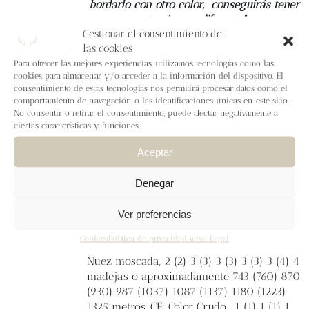
bordarlo con otro color,
conseguirás tener
otro jersey diferente”
Gestionar el consentimiento de
las cookies
Tallas
1 (2) 3 (4) 5 (6) 7 (8) 9 (10) 11
Medidas finales
Contorno de pecho: 82 (85)
Para ofrecer las mejores experiencias, utilizamos tecnologías como las
cookies para almacenar y/o acceder a la información del dispositivo. El
93 (97) 105 (113) 120 (125) 133 (138) 150 cm.
consentimiento de estas tecnologías nos permitirá procesar datos como el
Contorno de manga: 26 (26,5) 29 (30) 32
comportamiento de navegación o las identificaciones únicas en este sitio.
(34) 37,5 (39) 39,5 (47,5) 48,5 cm. Manga: 38
No consentir o retirar el consentimiento, puede afectar negativamente a
(38) 40 (40) 43 (43) 43 (43) 43 (43) 44 cm.
ciertas características y funciones.
Largo total (versión corto): 32 (32) 32 (32)
Aceptar
32 (34) 34 (34) 34 (34) 34 cm. Largo total
(versión largo): 36 (36) 36 (36) 36 (38) 38
Denegar
(38) 38 (38) 38 cm.
Lanas
Lalanalú
Calidad
Nadir
. Grosor fingering - 380 m/100 g
Ver preferencias
100% Lana Merina Española sin teñir de la
ganadería Leonesa la Huertona y
Cookies
Política de privacidad
Aviso Legal
procesada por Wooldreamers. CP: Color
Nuez moscada, 2 (2) 3 (3) 3 (3) 3 (3) 3 (4) 4
madejas o aproximadamente 743 (760) 870
(930) 987 (1037) 1087 (1137) 1180 (1223)
1325 metros. CF: Color Crudo, 1 (1) 1 (1) 1