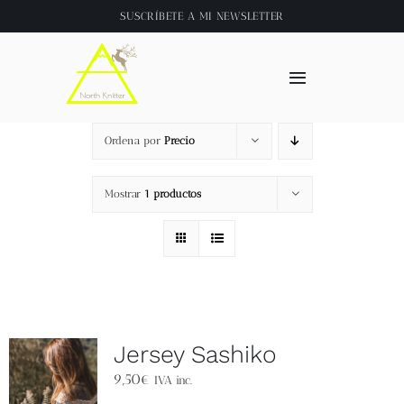
Saltar
SUSCRÍBETE A
MI NEWSLETTER
al
contenido
Toggle
Navigation
Inicio
Ordena por
Precio
About
Mostrar
1 productos
Tienda
Clase online
Jersey Sashiko
Videos
9,50
€
IVA inc.