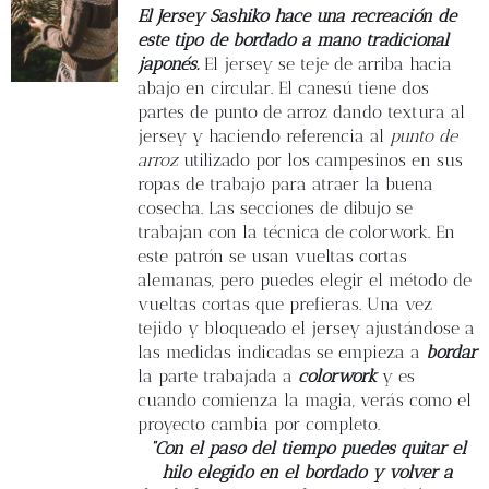
Blog
El Jersey Sashiko hace una recreación de
este tipo de bordado a mano tradicional
japonés.
El jersey se teje de arriba hacia
Contacto
abajo en circular. El canesú tiene dos
partes de punto de arroz dando textura al
jersey y haciendo referencia al
punto de
Newsletter
arroz
utilizado por los campesinos en sus
ropas de trabajo para atraer la buena
Carrito
cosecha. Las secciones de dibujo se
trabajan con la técnica de colorwork. En
este patrón se usan vueltas cortas
Mi cuenta
alemanas, pero puedes elegir el método de
vueltas cortas que prefieras. Una vez
tejido y bloqueado el jersey ajustándose a
las medidas indicadas se empieza a
bordar
la parte trabajada a
colorwork
y es
cuando comienza la magia, verás como el
proyecto cambia por completo.
“Con el paso del tiempo puedes quitar el
hilo elegido en el bordado y volver a