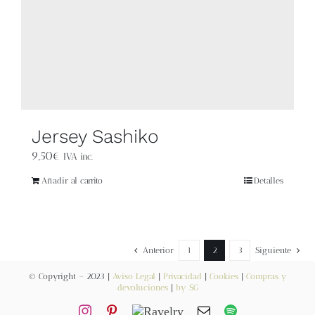
Blog
Contacto
Newsletter
Jersey Sashiko
Carrito
9,50
€
IVA inc.
Mi cuenta
Añadir al carrito
Detalles
Anterior
1
2
3
Siguiente
© Copyright – 2023 |
Aviso Legal
|
Privacidad
|
Cookies
|
Compras y
devoluciones
|
by SG