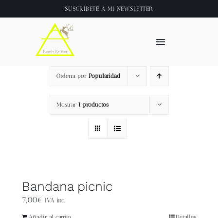
Saltar
SUSCRÍBETE A
MI NEWSLETTER
al
contenido
Toggle
Navigation
Inicio
Ordena por
Popularidad
About
Mostrar
1 productos
Tienda
Clase online
Bandana picnic
Videos
7,00
€
IVA inc.
Añadir al carrito
Detalles