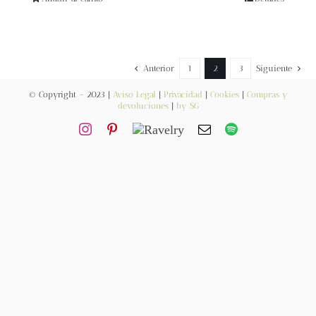
Blog
Contacto
Anterior
1
2
3
Siguiente
Newsletter
© Copyright – 2023 |
Aviso Legal
|
Privacidad
|
Cookies
|
Compras y
devoluciones
|
by SG
Carrito
Mi cuenta