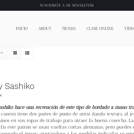
SUSCRÍBETE A
MI NEWSLETTER
INICIO
ABOUT
TIENDA
CLASE ONLINE
VIDE
y Sashiko
c.
Sashiko hace una recreación de este tipo de bordado a mano tra
El canesú tiene dos partes de punto de arroz dando textura al j
inos en sus ropas de trabajo para atraer la buena cosecha. Las
 En este patrón se usan vueltas cortas alemanas, pero puedes 
loqueado el jersey ajustándose a las medidas indicadas se e