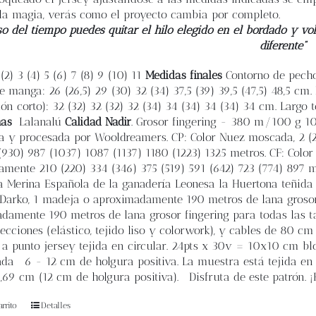
a magia, verás como el proyecto cambia por completo.
so del tiempo puedes quitar el hilo elegido en el bordado y vol
diferente”
(2) 3 (4) 5 (6) 7 (8) 9 (10) 11
Medidas finales
Contorno de pecho:
 manga: 26 (26,5) 29 (30) 32 (34) 37,5 (39) 39,5 (47,5) 48,5 cm.
ión corto): 32 (32) 32 (32) 32 (34) 34 (34) 34 (34) 34 cm. Largo t
nas
Lalanalú
Calidad Nadir
. Grosor fingering - 380 m/100 g 1
a y procesada por Wooldreamers. CP: Color Nuez moscada, 2 (2)
930) 987 (1037) 1087 (1137) 1180 (1223) 1325 metros. CF: Color C
mente 210 (220) 334 (346) 375 (519) 591 (642) 723 (774) 897 m
Merina Española de la ganadería Leonesa la Huertona teñida e
 Darko, 1 madeja o aproximadamente 190 metros de lana grosor f
damente 190 metros de lana grosor fingering para todas las ta
secciones (elástico, tejido liso y colorwork), y cables de 80 c
a punto jersey tejida en circular. 24pts x 30v = 10x10 cm bl
ada
6 - 12 cm de holgura positiva. La muestra está tejida en
1,69 cm (12 cm de holgura positiva). Disfruta de este patrón. ¡
rrito
Detalles