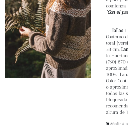
comienza l
“Con el pa
Tallas
1 
Contorno de
total (vers
38 cm.
La
la Huerton
(760) 870 (
aproximada
100% Lana 
Color Coni
o aproxima
todas las 
bloqueada 
recomend
altura de 
Añadir al ca