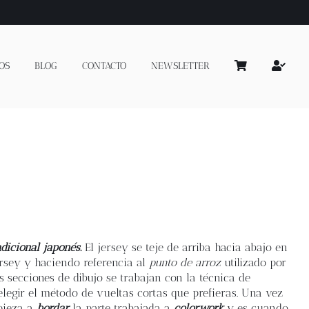
OS
BLOG
CONTACTO
NEWSLETTER
dicional japonés.
El jersey se teje de arriba hacia abajo en
ersey y haciendo referencia al
punto de arroz
utilizado por
 secciones de dibujo se trabajan con la técnica de
elegir el método de vueltas cortas que prefieras. Una vez
mpieza a
bordar
la parte trabajada a
colorwork
y es cuando