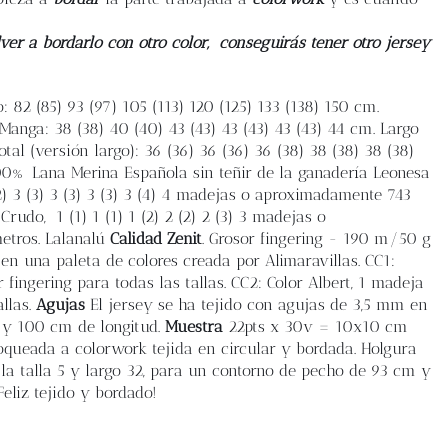
ver a bordarlo con otro color,
conseguirás tener otro jersey
 82 (85) 93 (97) 105 (113) 120 (125) 133 (138) 150 cm.
 Manga: 38 (38) 40 (40) 43 (43) 43 (43) 43 (43) 44 cm. Largo
otal (versión largo): 36 (36) 36 (36) 36 (38) 38 (38) 38 (38)
00% Lana Merina Española sin teñir de la ganadería Leonesa
 3 (3) 3 (3) 3 (3) 3 (4) 4 madejas o aproximadamente 743
rudo, 1 (1) 1 (1) 1 (2) 2 (2) 2 (3) 3 madejas o
etros. Lalanalú
Calidad Zenit
. Grosor fingering - 190 m/50 g
n una paleta de colores creada por Alimaravillas. CC1:
ingering para todas las tallas. CC2: Color Albert, 1 madeja
llas.
Agujas
El jersey se ha tejido con agujas de 3,5 mm en
m y 100 cm de longitud.
Muestra
22pts x 30v = 10x10 cm
oqueada a colorwork tejida en circular y bordada. Holgura
 la talla 5 y largo 32, para un contorno de pecho de 93 cm y
Feliz tejido y bordado!