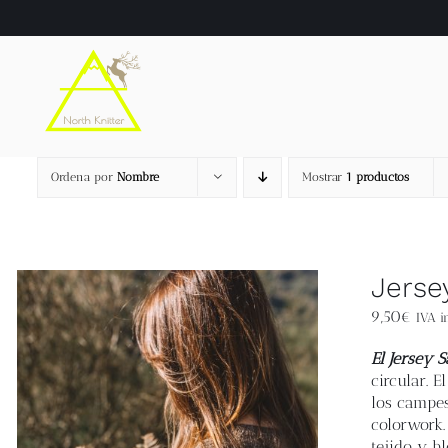
Saltar
al
contenido
Ordena por
Nombre
Mostrar
1 productos
Jerse
9,50
€
IVA in
El Jersey 
circular. 
los campes
colorwork.
tejido y b