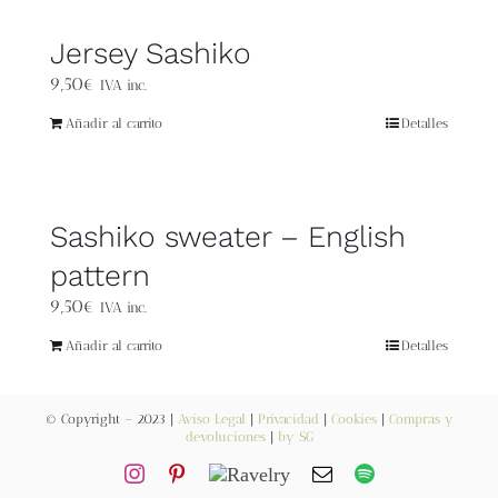
Contacto
Jersey Sashiko
9,50
€
IVA inc.
Newsletter
Añadir al carrito
Detalles
Carrito
Sashiko sweater – English
Mi cuenta
pattern
9,50
€
IVA inc.
Añadir al carrito
Detalles
© Copyright – 2023 |
Aviso Legal
|
Privacidad
|
Cookies
|
Compras y
devoluciones
|
by SG