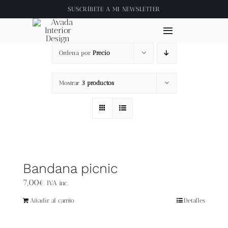
Saltar
SUSCRÍBETE A
MI NEWSLETTER
al
contenido
Toggle
Navigation
Ordena por
Precio
Inicio
Mostrar
3 productos
About
Tienda
Clase online
Bandana picnic
7,00
€
IVA inc.
Videos
Añadir al carrito
Detalles
Blog