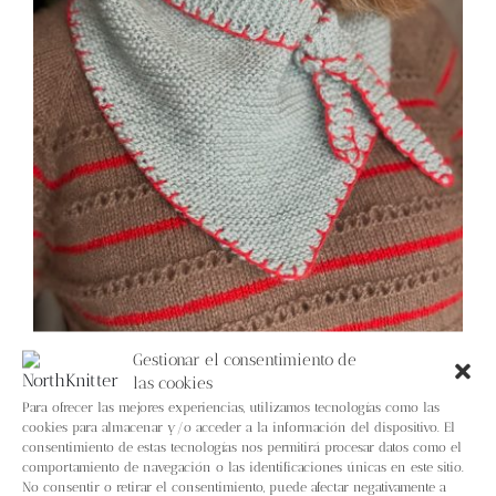
Blog
Contacto
Newsletter
Carrito
Mi cuenta
Gestionar el consentimiento de
las cookies
Bandana picnic
Para ofrecer las mejores experiencias, utilizamos tecnologías como las
cookies para almacenar y/o acceder a la información del dispositivo. El
7,00
€
IVA inc.
consentimiento de estas tecnologías nos permitirá procesar datos como el
comportamiento de navegación o las identificaciones únicas en este sitio.
Añadir al carrito
Detalles
No consentir o retirar el consentimiento, puede afectar negativamente a