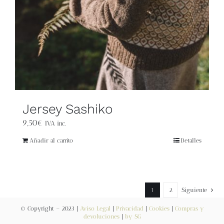
Jersey Sashiko
9,50
€
IVA inc.
Añadir al carrito
Detalles
1
2
Siguiente
© Copyright – 2023 |
Aviso Legal
|
Privacidad
|
Cookies
|
Compras y
devoluciones
|
by SG