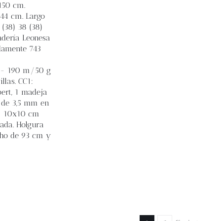
 150 cm.
) 44 cm. Largo
 (38) 38 (38)
adería Leonesa
adamente 743
g - 190 m/50 g
llas. CC1:
bert, 1 madeja
s de 3,5 mm en
= 10x10 cm
dada. Holgura
echo de 93 cm y