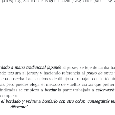
 (4108) 10g. Silk Mohair Isager / 212m /25g. Color (66) - 15g.
rdado a mano tradicional japonés.
El jersey se teje de arriba h
ando textura al jersey y haciendo referencia al
punto de arroz
u
uena cosecha. Las secciones de dibujo se trabajan con la técni
as, pero puedes elegir el método de vueltas cortas que prefie
s indicadas se empieza a
bordar
la parte trabajada a
colorwork
 completo.
 el bordado y volver a bordarlo con otro color,
conseguirás te
diferente”