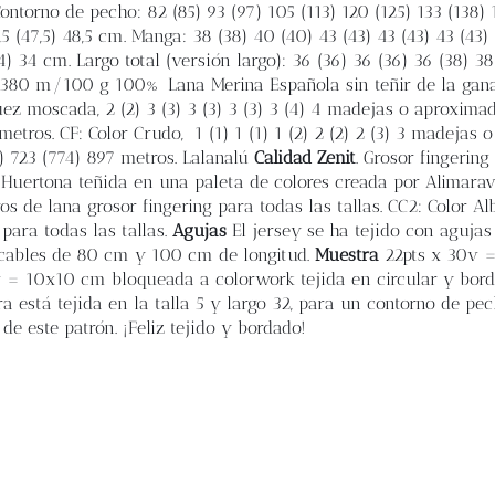
ontorno de pecho: 82 (85) 93 (97) 105 (113) 120 (125) 133 (138)
,5 (47,5) 48,5 cm. Manga: 38 (38) 40 (40) 43 (43) 43 (43) 43 (43
34) 34 cm. Largo total (versión largo): 36 (36) 36 (36) 36 (38) 38
 - 380 m/100 g 100% Lana Merina Española sin teñir de la gan
ez moscada, 2 (2) 3 (3) 3 (3) 3 (3) 3 (4) 4 madejas o aproxim
tros. CF: Color Crudo, 1 (1) 1 (1) 1 (2) 2 (2) 2 (3) 3 madejas o
) 723 (774) 897 metros. Lalanalú
Calidad Zenit
. Grosor fingerin
uertona teñida en una paleta de colores creada por Alimaravi
 de lana grosor fingering para todas las tallas. CC2: Color Al
para todas las tallas.
Agujas
El jersey se ha tejido con aguja
 y cables de 80 cm y 100 cm de longitud.
Muestra
22pts x 30v 
0v = 10x10 cm bloqueada a colorwork tejida en circular y bor
a está tejida en la talla 5 y largo 32, para un contorno de p
de este patrón. ¡Feliz tejido y bordado!