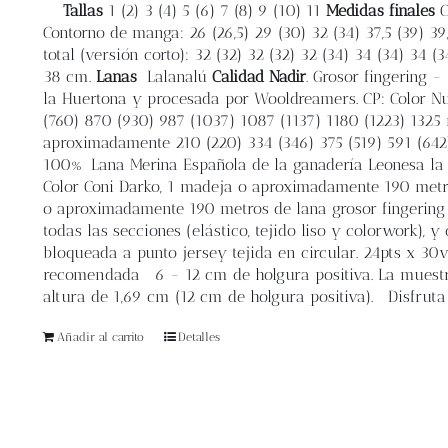
Tallas
1 (2) 3 (4) 5 (6) 7 (8) 9 (10) 11
Medidas finales
C
Contorno de manga: 26 (26,5) 29 (30) 32 (34) 37,5 (39) 39
total (versión corto): 32 (32) 32 (32) 32 (34) 34 (34) 34 (
38 cm.
Lanas
Lalanalú
Calidad Nadir
. Grosor fingering
la Huertona y procesada por Wooldreamers. CP: Color Nu
(760) 870 (930) 987 (1037) 1087 (1137) 1180 (1223) 1325 me
aproximadamente 210 (220) 334 (346) 375 (519) 591 (642
100% Lana Merina Española de la ganadería Leonesa la H
Color Coni Darko, 1 madeja o aproximadamente 190 metros
o aproximadamente 190 metros de lana grosor fingering 
todas las secciones (elástico, tejido liso y colorwork),
bloqueada a punto jersey tejida en circular. 24pts x 3
recomendada
6 - 12 cm de holgura positiva. La muestr
altura de 1,69 cm (12 cm de holgura positiva). Disfruta 
Añadir al carrito
Detalles