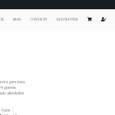
OS
BLOG
CONTACTO
NEWSLETTER
verá preciosa.
el patrón
ado
alrededor
s Garn /