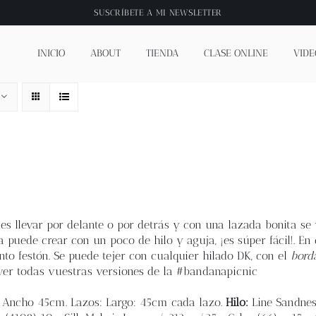
SUSCRÍBETE A
MI NEWSLETTER
INICIO
ABOUT
TIENDA
CLASE ONLINE
VIDE
es llevar por delante o por detrás y con una lazada bonita se 
 puede crear con un poco de hilo y aguja, ¡es súper fácil!. En 
nto festón. Se puede tejer con cualquier hilado DK, con el
bord
ver todas vuestras versiones de la #bandanapicnic
/ Ancho 45cm. Lazos: Largo: 45cm cada lazo.
Hilo:
Line Sandne