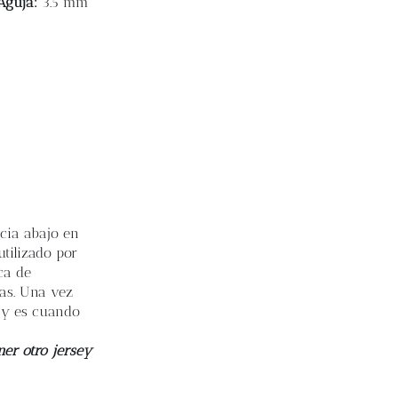
Aguja:
3.5 mm
acia abajo en
tilizado por
ca de
ras. Una vez
y es cuando
ner otro jersey