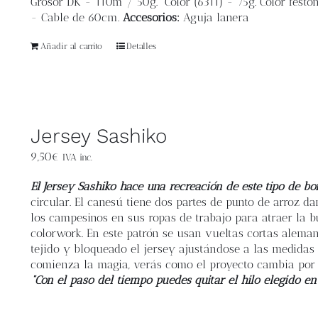
Grosor DK - 110m / 50g. Color (6311) - 75g. Color festón
- Cable de 60cm.
Accesorios:
Aguja lanera
Añadir al carrito
Detalles
Jersey Sashiko
9,50
€
IVA inc.
El Jersey Sashiko hace una recreación de este tipo de bo
circular. El canesú tiene dos partes de punto de arroz d
los campesinos en sus ropas de trabajo para atraer la b
colorwork. En este patrón se usan vueltas cortas aleman
tejido y bloqueado el jersey ajustándose a las medida
comienza la magia, verás como el proyecto cambia por
“Con el paso del tiempo puedes quitar el hilo elegido en