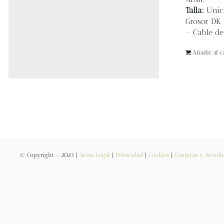
Talla:
Uni
Grosor DK 
- Cable d
Añadir al ca
© Copyright – 2023 |
Aviso Legal
|
Privacidad
|
Cookies
|
Compras y devolu