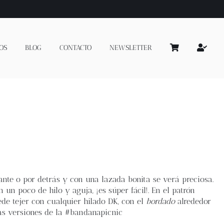
OS
BLOG
CONTACTO
NEWSLETTER
ante o por detrás y con una lazada bonita se verá preciosa.
un poco de hilo y aguja, ¡es súper fácil!. En el patrón
ede tejer con cualquier hilado DK, con el
bordado
alrededor
as versiones de la #bandanapicnic