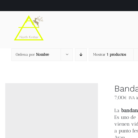
Saltar
al
contenido
Ordena por
Nombre
Mostrar
1 productos
Banda
7,00
€
IVA i
La
bandan
Es uno de
vienen vid
a punto fe
Aran.