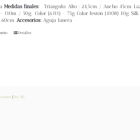
ca
Medidas finales:
Triángulo: Alto : 24,5cm / Ancho 45cm. La
- 110m / 50g. Color (6311) - 75g. Color festón (4108) 10g. Silk
e 60cm.
Accesorios:
Aguja lanera
rrito
Detalles
ciones
|
by SG