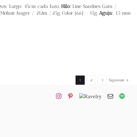
zos: Largo: 45cm cada lazo.
Hilo:
Line Sandnes Garn /
 Mohair Isager / 212m /25g. Color (66) - 15g.
Aguja:
3.5 mm
1
2
3
Siguiente