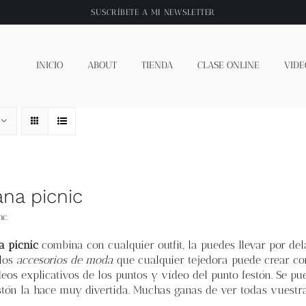
SUSCRÍBETE A
MI NEWSLETTER
INICIO
ABOUT
TIENDA
CLASE ONLINE
VIDE
na picnic
nc.
a picnic
combina con cualquier outfit, la puedes llevar por del
 los
accesorios de moda
que cualquier tejedora puede crear con 
eos explicativos de los puntos y vídeo del punto festón. Se pu
stón la hace muy divertida. Muchas ganas de ver todas vuestr