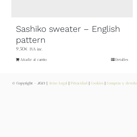
Sashiko sweater – English
pattern
9,50
€
IVA inc.
Añadir al carrito
Detalles
© Copyright – 2023 |
Aviso Legal
|
Privacidad
|
Cookies
|
Compras y devolu