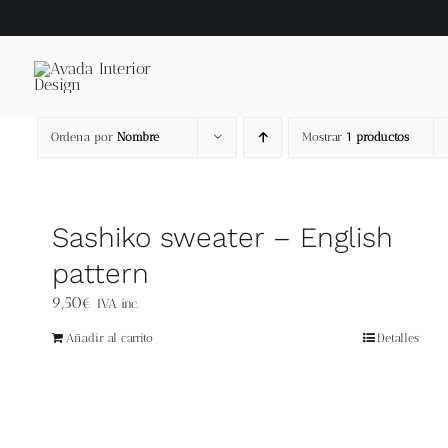
Saltar
al
contenido
Ordena por
Nombre
Mostrar
1 productos
Sashiko sweater – English
pattern
9,50
€
IVA inc.
Añadir al carrito
Detalles